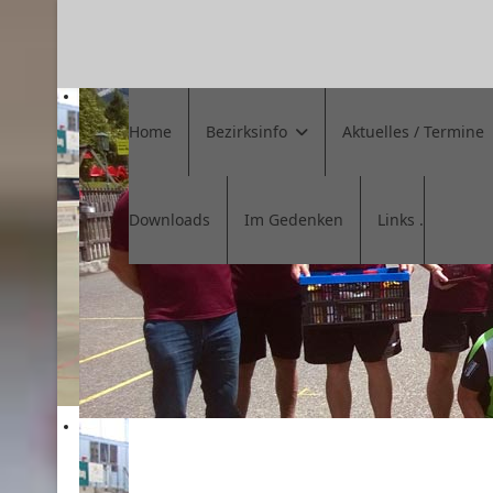
Home
Bezirksinfo
Aktuelles / Termine
Downloads
Im Gedenken
Links .