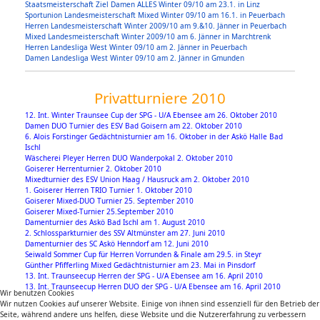
Staatsmeisterschaft Ziel Damen ALLES Winter 09/10 am 23.1. in Linz
Sportunion Landesmeisterschaft Mixed Winter 09/10 am 16.1. in Peuerbach
Herren Landesmeisterschaft Winter 2009/10 am 9.&10. Jänner in Peuerbach
Mixed Landesmeisterschaft Winter 2009/10 am 6. Jänner in Marchtrenk
Herren Landesliga West Winter 09/10 am 2. Jänner in Peuerbach
Damen Landesliga West Winter 09/10 am 2. Jänner in Gmunden
Privatturniere 2010
12. Int. Winter Traunsee Cup der SPG - U/A Ebensee am 26. Oktober 2010
Damen DUO Turnier des ESV Bad Goisern am 22. Oktober 2010
6. Alois Forstinger Gedächtnisturnier am 16. Oktober in der Askö Halle Bad
Ischl
Wäscherei Pleyer Herren DUO Wanderpokal 2. Oktober 2010
Goiserer Herrenturnier 2. Oktober 2010
Mixedturnier des ESV Union Haag / Hausruck am 2. Oktober 2010
1. Goiserer Herren TRIO Turnier 1. Oktober 2010
Goiserer Mixed-DUO Turnier 25. September 2010
Goiserer Mixed-Turnier 25.September 2010
Damenturnier des Askö Bad Ischl am 1. August 2010
2. Schlossparkturnier des SSV Altmünster am 27. Juni 2010
Damenturnier des SC Askö Henndorf am 12. Juni 2010
Seiwald Sommer Cup für Herren Vorrunden & Finale am 29.5. in Steyr
Günther Pfifferling Mixed Gedächtnisturnier am 23. Mai in Pinsdorf
13. Int. Traunseecup Herren der SPG - U/A Ebensee am 16. April 2010
13. Int. Traunseecup Herren DUO der SPG - U/A Ebensee am 16. April 2010
Wir benutzen Cookies
Wir nutzen Cookies auf unserer Website. Einige von ihnen sind essenziell für den Betrieb der
Seite, während andere uns helfen, diese Website und die Nutzererfahrung zu verbessern